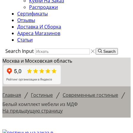
Кухни На Заказ
Распродажи
Сертификаты
Отзывы
Доставка И Сборка
Адреса Магазинов
Статьи
Search Input
Search
Москва и Московская область
/
/
/
Главная
Гостиные
Современные гостиные
Белый комплект мебели из МДФ
На предыдущую страницу