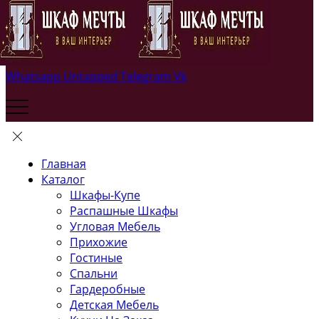
Whatsapp
Untapped
Telegram
Vk
Главная
Каталог
Шкафы-Купе
Распашные Шкафы
Угловая Мебель
Прихожие
Гостиные
Спальни
Гардеробные
Детская Мебель