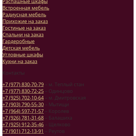
Распашные шкафы
Встроенная мебель
Радиусная мебель
Прихожие на заказ
Гостиные на заказ
Спальни на заказ
Гардеробные
Детская мебель
Угловные шкафы
Кухни на заказ
Контакты
+7 (977) 830-70-79
– м. Теплый стан
+7 (977) 830-72-25
– Одинцово
+7 (925) 702-10-64
– м. Дмитровская
+7 (903) 790-55-30
– Мытищи
+7 (964) 597-71-57
– Королев
+7 (926) 781-31-68
– Балашиха
+7 (925) 912-35-46
– Щелково
+7 (901) 712-13-91
– Реутов