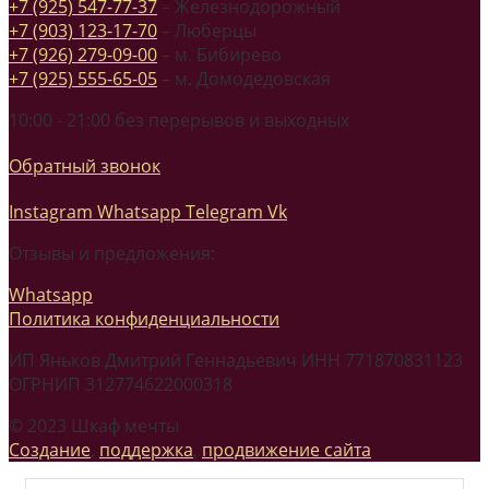
+7 (925) 547-77-37
– Железнодорожный
+7 (903) 123-17-70
– Люберцы
+7 (926) 279-09-00
– м. Бибирево
+7 (925) 555-65-05
– м. Домодедовская
10:00 - 21:00 без перерывов и выходных
Обратный звонок
Instagram
Whatsapp
Telegram
Vk
Отзывы и предложения:
Whatsapp
Политика конфиденциальности
ИП Яньков Дмитрий Геннадьевич ИНН 771870831123
ОГРНИП 312774622000318
© 2023 Шкаф мечты
Создание
,
поддержка
,
продвижение сайта