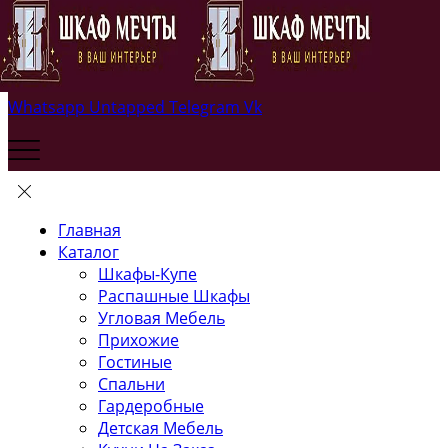
Whatsapp
Untapped
Telegram
Vk
Главная
Каталог
Шкафы-Купе
Распашные Шкафы
Угловая Мебель
Прихожие
Гостиные
Спальни
Гардеробные
Детская Мебель