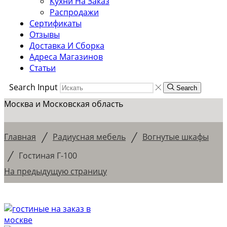
Кухни На Заказ
Распродажи
Сертификаты
Отзывы
Доставка И Сборка
Адреса Магазинов
Статьи
Search Input
Search
Москва и Московская область
/
/
Главная
Радиусная мебель
Вогнутые шкафы
/
Гостиная Г-100
На предыдущую страницу