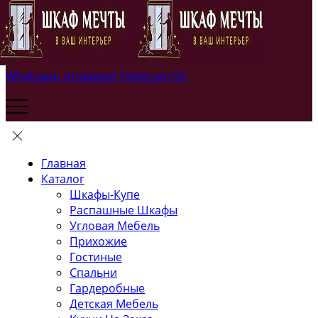
Whatsapp
Untapped
Telegram
Vk
Главная
Каталог
Шкафы-Купе
Распашные Шкафы
Угловая Мебель
Прихожие
Гостиные
Спальни
Гардеробные
Детская Мебель