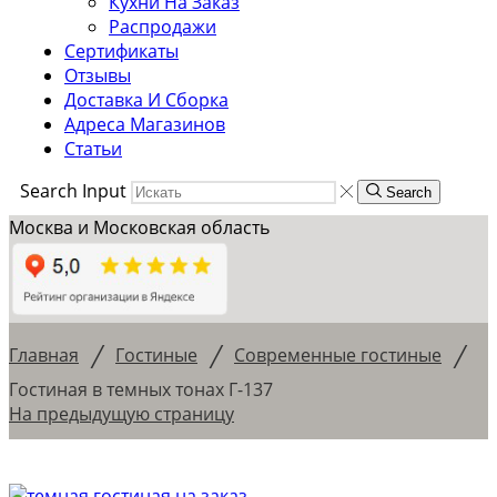
Кухни На Заказ
Распродажи
Сертификаты
Отзывы
Доставка И Сборка
Адреса Магазинов
Статьи
Search Input
Search
Москва и Московская область
/
/
/
Главная
Гостиные
Современные гостиные
Гостиная в темных тонах Г-137
На предыдущую страницу