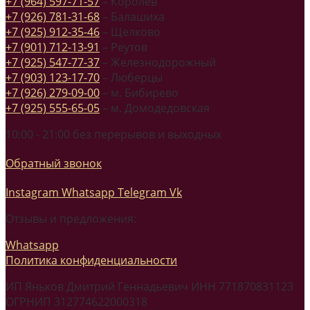
+7 (964) 597-71-57
– Королев
+7 (926) 781-31-68
– Балашиха
+7 (925) 912-35-46
– Щелково
+7 (901) 712-13-91
– Реутов
+7 (925) 547-77-37
– Железнодорожный
+7 (903) 123-17-70
– Люберцы
+7 (926) 279-09-00
– м. Бибирево
+7 (925) 555-65-05
– м. Домодедовская
10:00 - 21:00 без перерывов и выходных
Обратный звонок
Instagram
Whatsapp
Telegram
Vk
Отзывы и предложения:
Whatsapp
Политика конфиденциальности
ИП Яньков Дмитрий Геннадьевич ИНН 771870831123
ОГРНИП 312774622000318