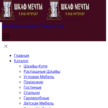
Whatsapp
Untapped
Telegram
Vk
Главная
Каталог
Шкафы-Купе
Распашные Шкафы
Угловая Мебель
Прихожие
Гостиные
Спальни
Гардеробные
Детская Мебель