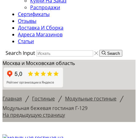
Кухни На Заказ
Распродажи
Сертификаты
Отзывы
Доставка И Сборка
Адреса Магазинов
Статьи
Search Input
Search
Москва и Московская область
/
/
/
Главная
Гостиные
Модульные гостиные
Модульная бежевая гостиная Г-129
На предыдущую страницу