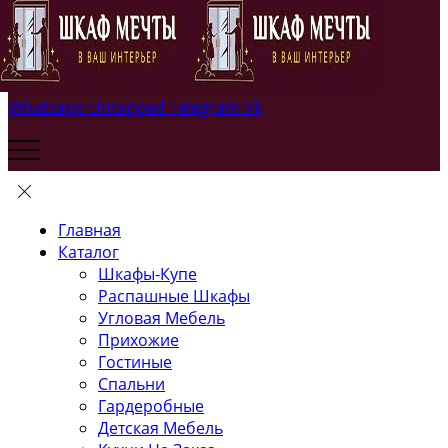
Whatsapp
Untapped
Telegram
Vk
Главная
Каталог
Шкафы-Купе
Распашные Шкафы
Угловая Мебель
Прихожие
Гостиные
Спальни
Гардеробные
Детская Мебель