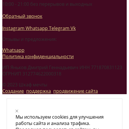
10:00 - 21:00 без перерывов и выходных
Обратный звонок
Instagram
Whatsapp
Telegram
Vk
Отзывы и предложения:
Whatsapp
Политика конфиденциальности
ИП Яньков Дмитрий Геннадьевич ИНН 771870831123
ОГРНИП 312774622000318
© 2023 Шкаф мечты
Создание
,
поддержка
,
продвижение сайта
Мы используем cookies для улучшения
работы сайта и анализа трафика.