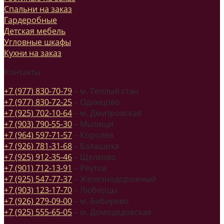
Спальни на заказ
Гардеробные
Детская мебель
Угловные шкафы
Кухни на заказ
Контакты
+7 (977) 830-70-79
– м. Теплый стан
+7 (977) 830-72-25
– Одинцово
+7 (925) 702-10-64
– м. Дмитровская
+7 (903) 790-55-30
– Мытищи
+7 (964) 597-71-57
– Королев
+7 (926) 781-31-68
– Балашиха
+7 (925) 912-35-46
– Щелково
+7 (901) 712-13-91
– Реутов
+7 (925) 547-77-37
– Железнодорожный
+7 (903) 123-17-70
– Люберцы
+7 (926) 279-09-00
– м. Бибирево
+7 (925) 555-65-05
– м. Домодедовская