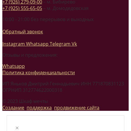
+7 (926) 279-09-00
– м. Бибирево
+7 (925) 555-65-05
– м. Домодедовская
10:00 - 21:00 без перерывов и выходных
Обратный звонок
Instagram
Whatsapp
Telegram
Vk
Отзывы и предложения:
Whatsapp
Политика конфиденциальности
ИП Яньков Дмитрий Геннадьевич ИНН 771870831123
ОГРНИП 312774622000318
© 2023 Шкаф мечты
Создание
,
поддержка
,
продвижение сайта