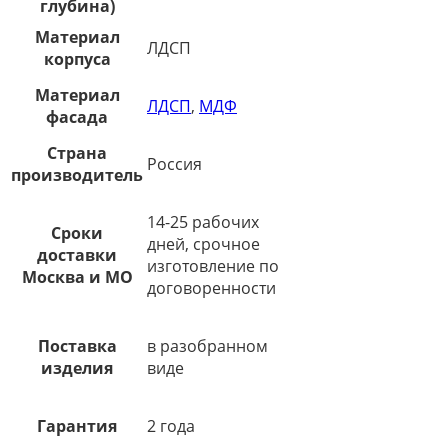
глубина)
Материал
ЛДСП
корпуса
Материал
ЛДСП
,
МДФ
фасада
Страна
Россия
производитель
14-25 рабочих
Сроки
дней, срочное
доставки
изготовление по
Москва и МО
договоренности
Поставка
в разобранном
изделия
виде
Гарантия
2 года