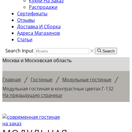
Кухни На Заказ
Распродажи
Сертификаты
Отзывы
Доставка И Сборка
Адреса Магазинов
Статьи
Search Input
Search
Москва и Московская область
/
/
/
Главная
Гостиные
Модульные гостиные
Модульная гостиная в контрастных цветах Г-132
На предыдущую страницу