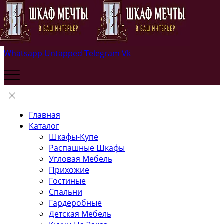
Whatsapp
Untapped
Telegram
Vk
Главная
Каталог
Шкафы-Купе
Распашные Шкафы
Угловая Мебель
Прихожие
Гостиные
Спальни
Гардеробные
Детская Мебель