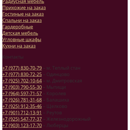
Радиусная мебель
Прихожие на заказ
Гостиные на заказ
Спальни на заказ
Гардеробные
Детская мебель
Угловные шкафы
Кухни на заказ
Контакты
+7 (977) 830-70-79
– м. Теплый стан
+7 (977) 830-72-25
– Одинцово
+7 (925) 702-10-64
– м. Дмитровская
+7 (903) 790-55-30
– Мытищи
+7 (964) 597-71-57
– Королев
+7 (926) 781-31-68
– Балашиха
+7 (925) 912-35-46
– Щелково
+7 (901) 712-13-91
– Реутов
+7 (925) 547-77-37
– Железнодорожный
+7 (903) 123-17-70
– Люберцы