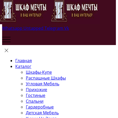
Whatsapp
Untapped
Telegram
Vk
Главная
Каталог
Шкафы-Купе
Распашные Шкафы
Угловая Мебель
Прихожие
Гостиные
Спальни
Гардеробные
Детская Мебель