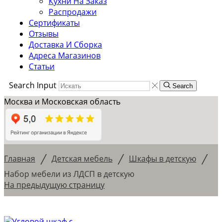
Кухни На Заказ
Распродажи
Сертификаты
Отзывы
Доставка И Сборка
Адреса Магазинов
Статьи
Search Input
Search
Москва и Московская область
/
/
/
Главная
Детская мебель
Шкафы в детскую
Набор мебели из ЛДСП в детскую
На предыдущую страницу