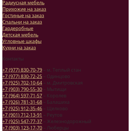
Радиусная мебель
Прихожие на заказ
Гостиные на заказ
Спальни на заказ
Гардеробные
Детская мебель
Угловные шкафы
Кухни на заказ
Контакты
+7 (977) 830-70-79
– м. Теплый стан
+7 (977) 830-72-25
– Одинцово
+7 (925) 702-10-64
– м. Дмитровская
+7 (903) 790-55-30
– Мытищи
+7 (964) 597-71-57
– Королев
+7 (926) 781-31-68
– Балашиха
+7 (925) 912-35-46
– Щелково
+7 (901) 712-13-91
– Реутов
+7 (925) 547-77-37
– Железнодорожный
+7 (903) 123-17-70
– Люберцы