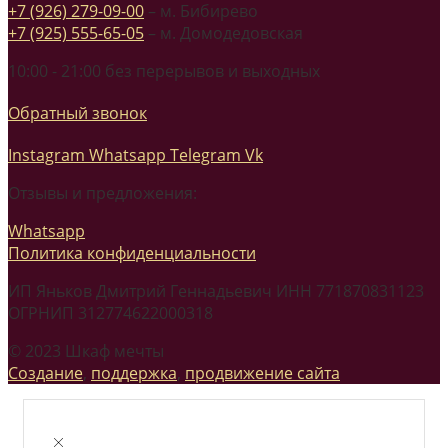
+7 (926) 279-09-00
– м. Бибирево
+7 (925) 555-65-05
– м. Домодедовская
10:00 - 21:00 без перерывов и выходных
Обратный звонок
Instagram
Whatsapp
Telegram
Vk
Отзывы и предложения:
Whatsapp
Политика конфиденциальности
ИП Яньков Дмитрий Геннадьевич ИНН 771870831123
ОГРНИП 312774622000318
© 2023 Шкаф мечты
Создание
,
поддержка
,
продвижение сайта