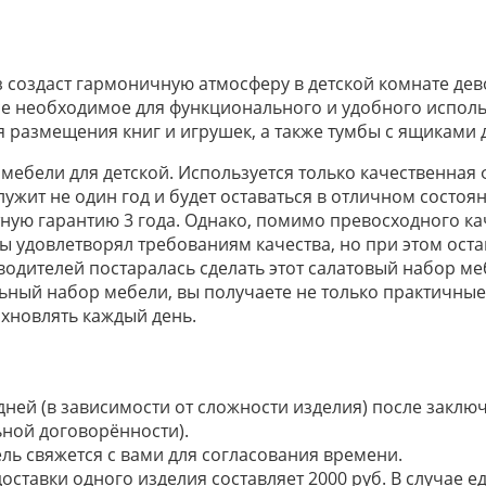
 создаст гармоничную атмосферу в детской комнате дев
се необходимое для функционального и удобного исполь
 размещения книг и игрушек, а также тумбы с ящиками 
мебели для детской. Используется только качественная
лужит не один год и будет оставаться в отличном состо
ую гарантию 3 года. Однако, помимо превосходного кач
бы удовлетворял требованиям качества, но при этом ост
дителей постаралась сделать этот салатовый набор меб
льный набор мебели, вы получаете не только практичные
хновлять каждый день.
 дней (в зависимости от сложности изделия) после закл
ьной договорённости).
ель свяжется с вами для согласования времени.
доставки одного изделия составляет 2000 руб. В случае