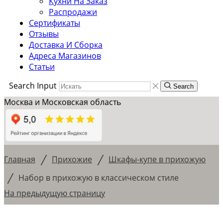
Кухни На Заказ
Распродажи
Сертификаты
Отзывы
Доставка И Сборка
Адреса Магазинов
Статьи
Search Input
Search
Москва и Московская область
/
/
Главная
Прихожие
Шкафы-купе в прихожую
/
Набор в прихожую в классическом стиле
На предыдущую страницу