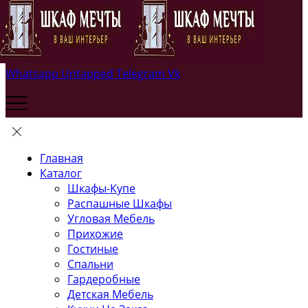
Whatsapp
Untapped
Telegram
Vk
Главная
Каталог
Шкафы-Купе
Распашные Шкафы
Угловая Мебель
Прихожие
Гостиные
Спальни
Гардеробные
Детская Мебель