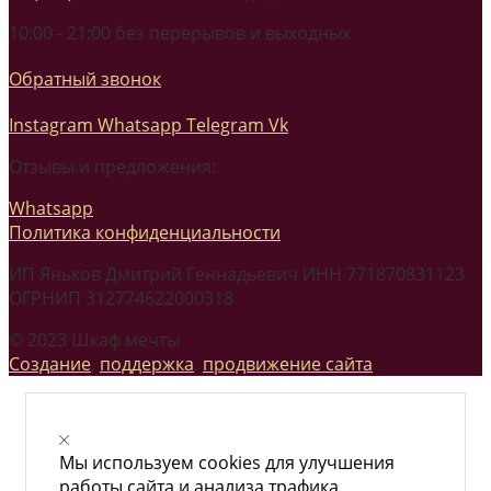
10:00 - 21:00 без перерывов и выходных
Обратный звонок
Instagram
Whatsapp
Telegram
Vk
Отзывы и предложения:
Whatsapp
Политика конфиденциальности
ИП Яньков Дмитрий Геннадьевич ИНН 771870831123
ОГРНИП 312774622000318
© 2023 Шкаф мечты
Создание
,
поддержка
,
продвижение сайта
Мы используем cookies для улучшения
работы сайта и анализа трафика.