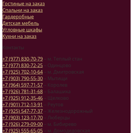
Гостиные на заказ
Спальни на заказ
Гардеробные
Детская мебель
Угловные шкафы
Кухни на заказ
Контакты
+7 (977) 830-70-79
– м. Теплый стан
+7 (977) 830-72-25
– Одинцово
+7 (925) 702-10-64
– м. Дмитровская
+7 (903) 790-55-30
– Мытищи
+7 (964) 597-71-57
– Королев
+7 (926) 781-31-68
– Балашиха
+7 (925) 912-35-46
– Щелково
+7 (901) 712-13-91
– Реутов
+7 (925) 547-77-37
– Железнодорожный
+7 (903) 123-17-70
– Люберцы
+7 (926) 279-09-00
– м. Бибирево
+7 (925) 555-65-05
– м. Домодедовская