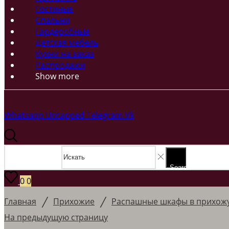
Гостиные
Спальни
Гардеробные
Детская мебель
Кухни на заказ
Распродажи
Show more
Whatsapp
Untapped
Telegram
Vk
Search input
Search
0
0
/
/
Главная
Прихожие
Распашные шкафы в прихож
На предыдущую страницу