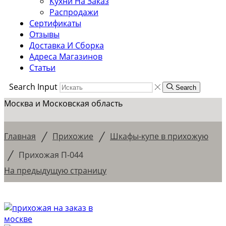
Кухни На Заказ
Распродажи
Сертификаты
Отзывы
Доставка И Сборка
Адреса Магазинов
Статьи
Search Input
Search
Москва и Московская область
/
/
Главная
Прихожие
Шкафы-купе в прихожую
/
Прихожая П-044
На предыдущую страницу