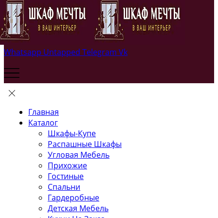
Whatsapp
Untapped
Telegram
Vk
Главная
Каталог
Шкафы-Купе
Распашные Шкафы
Угловая Мебель
Прихожие
Гостиные
Спальни
Гардеробные
Детская Мебель