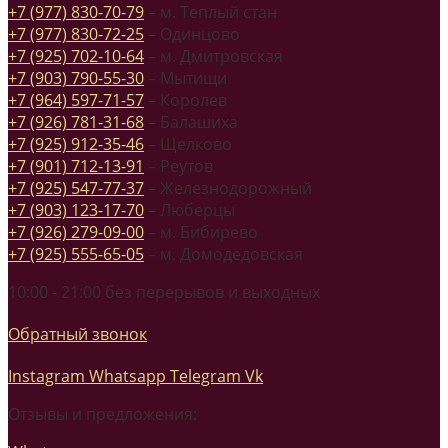
+7 (977) 830-70-79
– м. Теплый стан
+7 (977) 830-72-25
– Одинцово
+7 (925) 702-10-64
– м. Дмитровская
+7 (903) 790-55-30
– Мытищи
+7 (964) 597-71-57
– Королев
+7 (926) 781-31-68
– Балашиха
+7 (925) 912-35-46
– Щелково
+7 (901) 712-13-91
– Реутов
+7 (925) 547-77-37
– Железнодорожный
+7 (903) 123-17-70
– Люберцы
+7 (926) 279-09-00
– м. Бибирево
+7 (925) 555-65-05
– м. Домодедовская
10:00 - 21:00 без перерывов и выходных
Обратный звонок
Instagram
Whatsapp
Telegram
Vk
Отзывы и предложения: