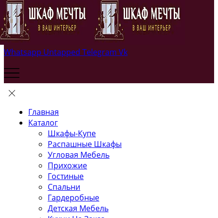
Whatsapp
Untapped
Telegram
Vk
Главная
Каталог
Шкафы-Купе
Распашные Шкафы
Угловая Мебель
Прихожие
Гостиные
Спальни
Гардеробные
Детская Мебель