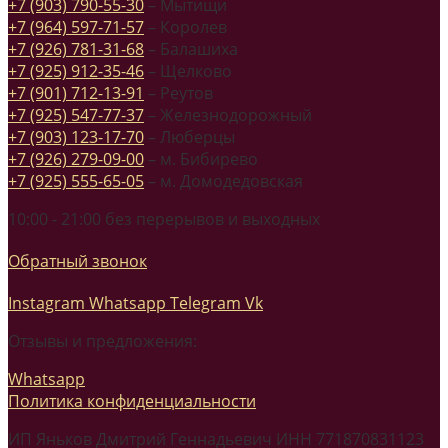
+7 (903) 790-55-30
– Мытищи
+7 (964) 597-71-57
– Королев
+7 (926) 781-31-68
– Балашиха
+7 (925) 912-35-46
– Щелково
+7 (901) 712-13-91
– Реутов
+7 (925) 547-77-37
– Железнодорожный
+7 (903) 123-17-70
– Люберцы
+7 (926) 279-09-00
– м. Бибирево
+7 (925) 555-65-05
– м. Домодедовская
10:00 - 21:00 без перерывов и выходных
Обратный звонок
Instagram
Whatsapp
Telegram
Vk
Отзывы и предложения:
Whatsapp
Политика конфиденциальности
ИП Яньков Дмитрий Геннадьевич ИНН 771870831123