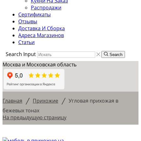
Кухни На Заказ
Распродажи
Сертификаты
Отзывы
Доставка И Сборка
Адреса Магазинов
Статьи
Search Input
Search
Москва и Московская область
/
/
Главная
Прихожие
Угловая прихожая в
бежевых тонах
На предыдущую страницу