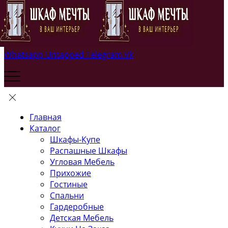
Whatsapp
Untapped
Telegram
Vk
Главная
Каталог
Шкафы-Купе
Распашные Шкафы
Угловая Мебель
Прихожие
Гостиные
Спальни
Гардеробные
Детская Мебель