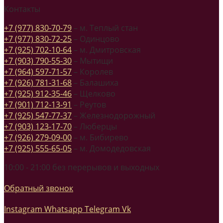
Контакты
+7 (977) 830-70-79
– м. Теплый стан
+7 (977) 830-72-25
– Одинцово
+7 (925) 702-10-64
– м. Дмитровская
+7 (903) 790-55-30
– Мытищи
+7 (964) 597-71-57
– Королев
+7 (926) 781-31-68
– Балашиха
+7 (925) 912-35-46
– Щелково
+7 (901) 712-13-91
– Реутов
+7 (925) 547-77-37
– Железнодорожный
+7 (903) 123-17-70
– Люберцы
+7 (926) 279-09-00
– м. Бибирево
+7 (925) 555-65-05
– м. Домодедовская
10:00 - 21:00 без перерывов и выходных
Обратный звонок
Instagram
Whatsapp
Telegram
Vk