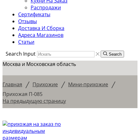
Кухни На Заказ
Распродажи
Сертификаты
Отзывы
Доставка И Сборка
Адреса Магазинов
Статьи
Search Input
Search
Москва и Московская область
/
/
/
Главная
Прихожие
Мини-прихожие
Прихожая П-085
На предыдущую страницу