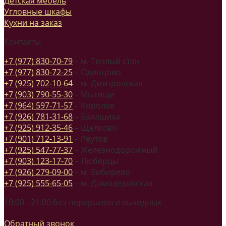
Детская мебель
Угловные шкафы
Кухни на заказ
Контакты
+7 (977) 830-70-79
– м. Теплый стан
+7 (977) 830-72-25
– Одинцово
+7 (925) 702-10-64
– м. Дмитровская
+7 (903) 790-55-30
– Мытищи
+7 (964) 597-71-57
– Королев
+7 (926) 781-31-68
– Балашиха
+7 (925) 912-35-46
– Щелково
+7 (901) 712-13-91
– Реутов
+7 (925) 547-77-37
– Железнодорожный
+7 (903) 123-17-70
– Люберцы
+7 (926) 279-09-00
– м. Бибирево
+7 (925) 555-65-05
– м. Домодедовская
10:00 - 21:00 без перерывов и выходных
Обратный звонок