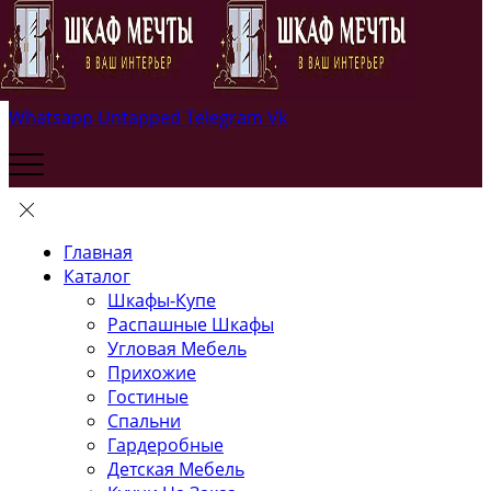
Whatsapp
Untapped
Telegram
Vk
Главная
Каталог
Шкафы-Купе
Распашные Шкафы
Угловая Мебель
Прихожие
Гостиные
Спальни
Гардеробные
Детская Мебель