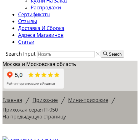
Кухни На Заказ
Распродажи
Сертификаты
Отзывы
Доставка И Сборка
Адреса Магазинов
Статьи
Search Input
Search
Москва и Московская область
/
/
/
Главная
Прихожие
Мини-прихожие
Прихожая серая П-050
На предыдущую страницу