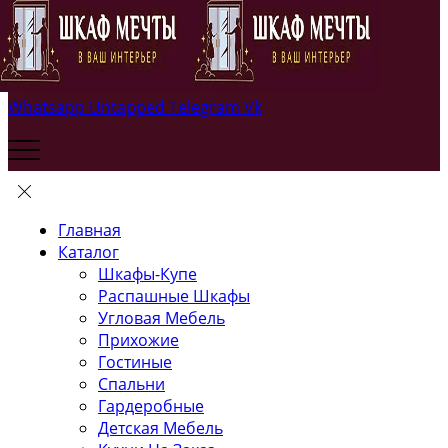
Whatsapp
Untapped
Telegram
Vk
Главная
Каталог
Шкафы-Купе
Распашные Шкафы
Угловая Мебель
Прихожие
Гостиные
Спальни
Гардеробные
Детская Мебель