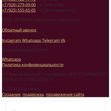
+7 (926) 279-09-00
– м. Бибирево
+7 (925) 555-65-05
– м. Домодедовская
10:00 - 21:00 без перерывов и выходных
Обратный звонок
Instagram
Whatsapp
Telegram
Vk
Отзывы и предложения:
Whatsapp
Политика конфиденциальности
ИП Яньков Дмитрий Геннадьевич ИНН 771870831123
ОГРНИП 312774622000318
© 2023 Шкаф мечты
Создание
,
поддержка
,
продвижение сайта