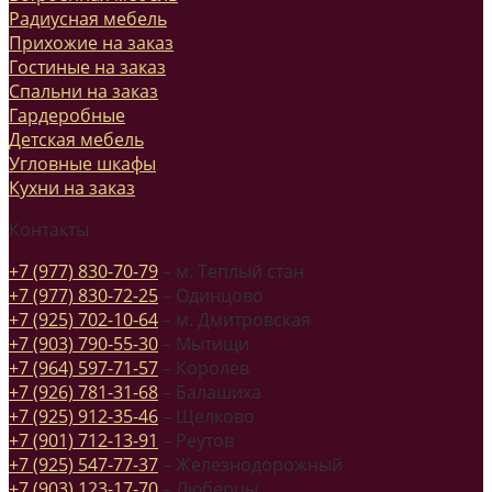
Радиусная мебель
Прихожие на заказ
Гостиные на заказ
Спальни на заказ
Гардеробные
Детская мебель
Угловные шкафы
Кухни на заказ
Контакты
+7 (977) 830-70-79
– м. Теплый стан
+7 (977) 830-72-25
– Одинцово
+7 (925) 702-10-64
– м. Дмитровская
+7 (903) 790-55-30
– Мытищи
+7 (964) 597-71-57
– Королев
+7 (926) 781-31-68
– Балашиха
+7 (925) 912-35-46
– Щелково
+7 (901) 712-13-91
– Реутов
+7 (925) 547-77-37
– Железнодорожный
+7 (903) 123-17-70
– Люберцы