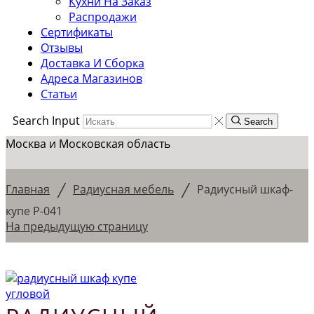
Кухни На Заказ
Распродажи
Сертификаты
Отзывы
Доставка И Сборка
Адреса Магазинов
Статьи
Search Input
Search
Москва и Московская область
/
/
Главная
Радиусная мебель
Радиусный шкаф-
купе Р-041
На предыдущую страницу