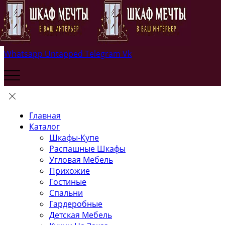
Whatsapp
Untapped
Telegram
Vk
Главная
Каталог
Шкафы-Купе
Распашные Шкафы
Угловая Мебель
Прихожие
Гостиные
Спальни
Гардеробные
Детская Мебель