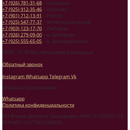
+7 (926) 781-31-68
– Балашиха
+7 (925) 912-35-46
– Щелково
+7 (901) 712-13-91
– Реутов
+7 (925) 547-77-37
– Железнодорожный
+7 (903) 123-17-70
– Люберцы
+7 (926) 279-09-00
– м. Бибирево
+7 (925) 555-65-05
– м. Домодедовская
10:00 - 21:00 без перерывов и выходных
Обратный звонок
Instagram
Whatsapp
Telegram
Vk
Отзывы и предложения:
Whatsapp
Политика конфиденциальности
ИП Яньков Дмитрий Геннадьевич ИНН 771870831123
ОГРНИП 312774622000318