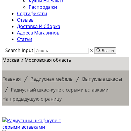
Кухни На Заказ
Распродажи
Сертификаты
Отзывы
Доставка И Сборка
Адреса Магазинов
Статьи
Search Input
Search
Москва и Московская область
/
/
Главная
Радиусная мебель
Выпуклые шкафы
/
Радиусный шкаф-купе с серыми вставками
На предыдущую страницу