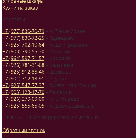
Угловные шкафы
Кухни на заказ
Контакты
+7 (977) 830-70-79
– м. Теплый стан
+7 (977) 830-72-25
– Одинцово
+7 (925) 702-10-64
– м. Дмитровская
+7 (903) 790-55-30
– Мытищи
+7 (964) 597-71-57
– Королев
+7 (926) 781-31-68
– Балашиха
+7 (925) 912-35-46
– Щелково
+7 (901) 712-13-91
– Реутов
+7 (925) 547-77-37
– Железнодорожный
+7 (903) 123-17-70
– Люберцы
+7 (926) 279-09-00
– м. Бибирево
+7 (925) 555-65-05
– м. Домодедовская
10:00 - 21:00 без перерывов и выходных
Обратный звонок