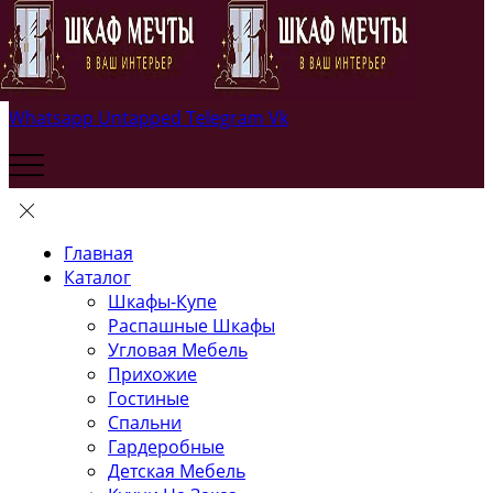
Whatsapp
Untapped
Telegram
Vk
Главная
Каталог
Шкафы-Купе
Распашные Шкафы
Угловая Мебель
Прихожие
Гостиные
Спальни
Гардеробные
Детская Мебель