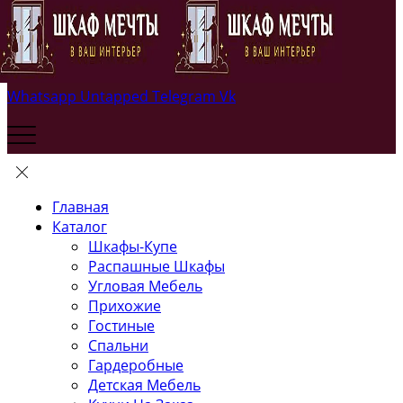
Whatsapp
Untapped
Telegram
Vk
Главная
Каталог
Шкафы-Купе
Распашные Шкафы
Угловая Мебель
Прихожие
Гостиные
Спальни
Гардеробные
Детская Мебель