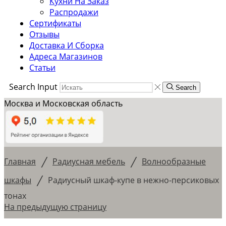
Кухни На Заказ
Распродажи
Сертификаты
Отзывы
Доставка И Сборка
Адреса Магазинов
Статьи
Search Input
Search
Москва и Московская область
/
/
Главная
Радиусная мебель
Волнообразные
/
шкафы
Радиусный шкаф-купе в нежно-персиковых
тонах
На предыдущую страницу