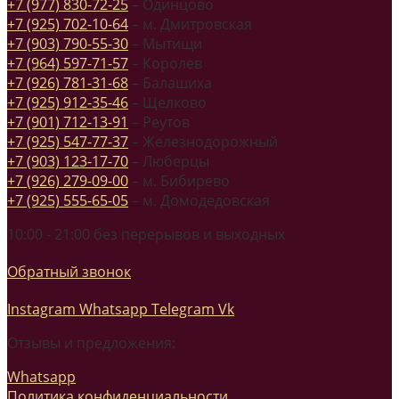
+7 (977) 830-72-25
– Одинцово
+7 (925) 702-10-64
– м. Дмитровская
+7 (903) 790-55-30
– Мытищи
+7 (964) 597-71-57
– Королев
+7 (926) 781-31-68
– Балашиха
+7 (925) 912-35-46
– Щелково
+7 (901) 712-13-91
– Реутов
+7 (925) 547-77-37
– Железнодорожный
+7 (903) 123-17-70
– Люберцы
+7 (926) 279-09-00
– м. Бибирево
+7 (925) 555-65-05
– м. Домодедовская
10:00 - 21:00 без перерывов и выходных
Обратный звонок
Instagram
Whatsapp
Telegram
Vk
Отзывы и предложения:
Whatsapp
Политика конфиденциальности