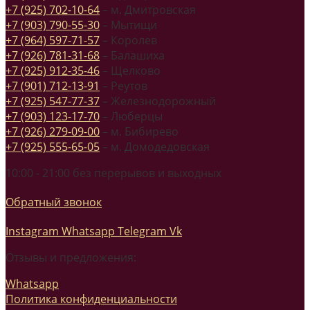
+7 (925) 702-10-64
– м. Дмитровская
+7 (903) 790-55-30
– Мытищи
+7 (964) 597-71-57
– Королев
+7 (926) 781-31-68
– Балашиха
+7 (925) 912-35-46
– Щелково
+7 (901) 712-13-91
– Реутов
+7 (925) 547-77-37
– Железнодорожный
+7 (903) 123-17-70
– Люберцы
+7 (926) 279-09-00
– м. Бибирево
+7 (925) 555-65-05
– м. Домодедовская
10:00 - 21:00 без перерывов и выходных
Обратный звонок
Instagram
Whatsapp
Telegram
Vk
Отзывы и предложения:
Whatsapp
Политика конфиденциальности