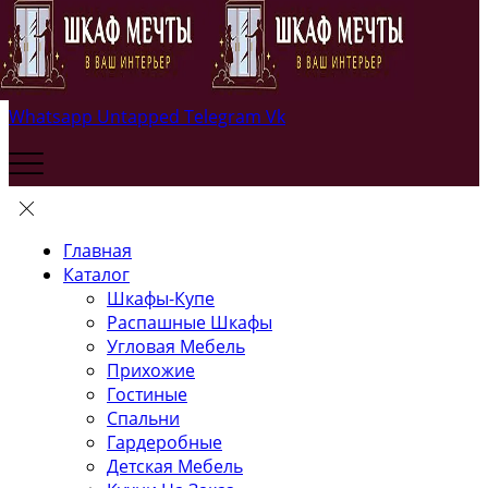
Whatsapp
Untapped
Telegram
Vk
Главная
Каталог
Шкафы-Купе
Распашные Шкафы
Угловая Мебель
Прихожие
Гостиные
Спальни
Гардеробные
Детская Мебель