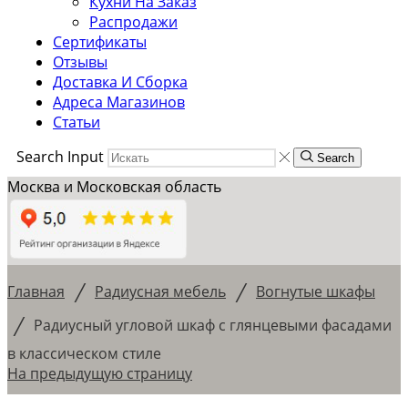
Кухни На Заказ
Распродажи
Сертификаты
Отзывы
Доставка И Сборка
Адреса Магазинов
Статьи
Search Input
Search
Москва и Московская область
/
/
Главная
Радиусная мебель
Вогнутые шкафы
/
Радиусный угловой шкаф с глянцевыми фасадами
в классическом стиле
На предыдущую страницу