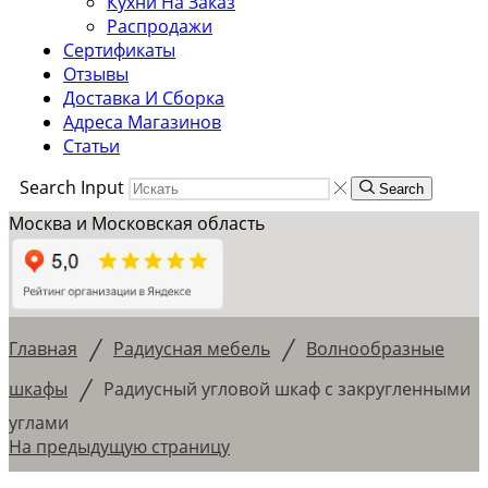
Кухни На Заказ
Распродажи
Сертификаты
Отзывы
Доставка И Сборка
Адреса Магазинов
Статьи
Search Input
Search
Москва и Московская область
/
/
Главная
Радиусная мебель
Волнообразные
/
шкафы
Радиусный угловой шкаф с закругленными
углами
На предыдущую страницу