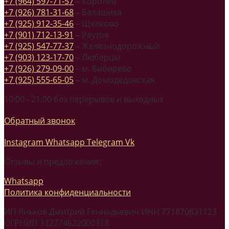
+7 (964) 597-71-57
– Королев
+7 (926) 781-31-68
– Балашиха
+7 (925) 912-35-46
– Щелково
+7 (901) 712-13-91
– Реутов
+7 (925) 547-77-37
– Железнодорожный
+7 (903) 123-17-70
– Люберцы
+7 (926) 279-09-00
– м. Бибирево
+7 (925) 555-65-05
– м. Домодедовская
10:00 - 21:00 без перерывов и выходных
Обратный звонок
Instagram
Whatsapp
Telegram
Vk
Отзывы и предложения:
Whatsapp
Политика конфиденциальности
ИП Яньков Дмитрий Геннадьевич ИНН 771870831123
ОГРНИП 312774622000318