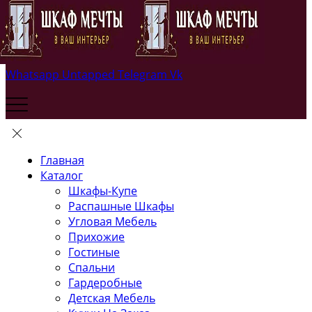
Whatsapp
Untapped
Telegram
Vk
Главная
Каталог
Шкафы-Купе
Распашные Шкафы
Угловая Мебель
Прихожие
Гостиные
Спальни
Гардеробные
Детская Мебель