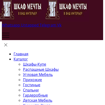
Whatsapp
Untapped
Telegram
Vk
Главная
Каталог
Шкафы-Купе
Распашные Шкафы
Угловая Мебель
Прихожие
Гостиные
Спальни
Гардеробные
Детская Мебель