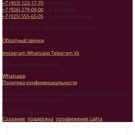
+7 (903) 123-17-70
– Люберцы
+7 (926) 279-09-00
– м. Бибирево
+7 (925) 555-65-05
– м. Домодедовская
10:00 - 21:00 без перерывов и выходных
Обратный звонок
Instagram
Whatsapp
Telegram
Vk
Отзывы и предложения:
Whatsapp
Политика конфиденциальности
ИП Яньков Дмитрий Геннадьевич ИНН 771870831123
ОГРНИП 312774622000318
© 2023 Шкаф мечты
Создание
,
поддержка
,
продвижение сайта