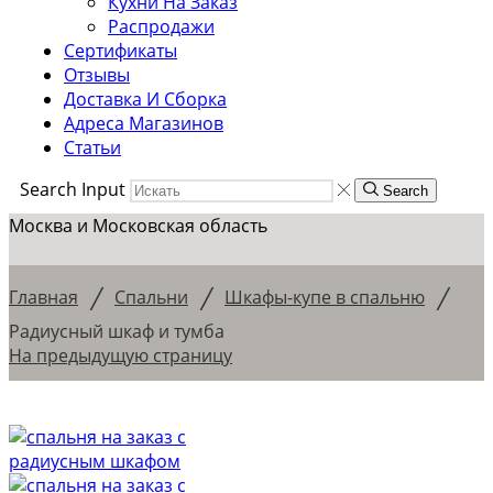
Кухни На Заказ
Распродажи
Сертификаты
Отзывы
Доставка И Сборка
Адреса Магазинов
Статьи
Search Input
Search
Москва и Московская область
/
/
/
Главная
Спальни
Шкафы-купе в спальню
Радиусный шкаф и тумба
На предыдущую страницу