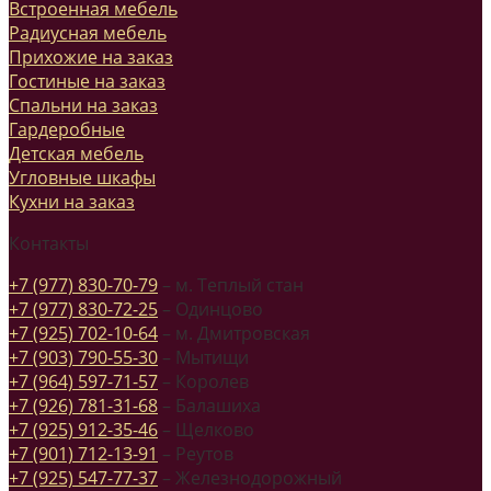
Встроенная мебель
Радиусная мебель
Прихожие на заказ
Гостиные на заказ
Спальни на заказ
Гардеробные
Детская мебель
Угловные шкафы
Кухни на заказ
Контакты
+7 (977) 830-70-79
– м. Теплый стан
+7 (977) 830-72-25
– Одинцово
+7 (925) 702-10-64
– м. Дмитровская
+7 (903) 790-55-30
– Мытищи
+7 (964) 597-71-57
– Королев
+7 (926) 781-31-68
– Балашиха
+7 (925) 912-35-46
– Щелково
+7 (901) 712-13-91
– Реутов
+7 (925) 547-77-37
– Железнодорожный