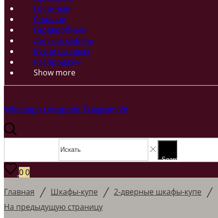
Гостиные
Спальни
Гардеробные
Детская мебель
Кухни на заказ
Распродажи
Show more
Whatsapp
Untapped
Telegram
Vk
Search input
Search
0
0
/
/
/
Главная
Шкафы-купе
2-дверные шкафы-купе
На предыдущую страницу