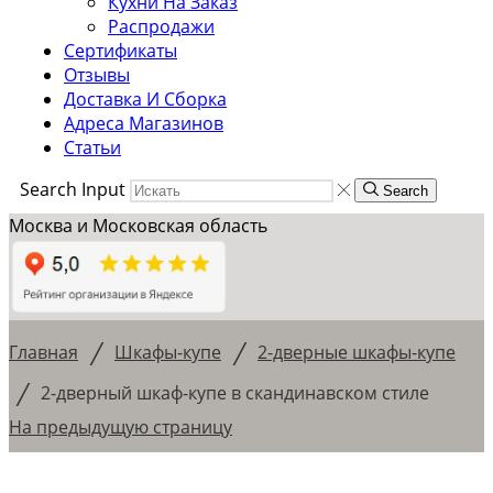
Кухни На Заказ
Распродажи
Сертификаты
Отзывы
Доставка И Сборка
Адреса Магазинов
Статьи
Search Input
Search
Москва и Московская область
/
/
Главная
Шкафы-купе
2-дверные шкафы-купе
/
2-дверный шкаф-купе в скандинавском стиле
На предыдущую страницу