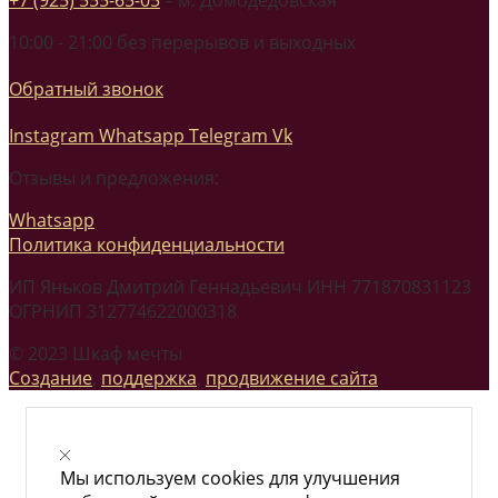
10:00 - 21:00 без перерывов и выходных
Обратный звонок
Instagram
Whatsapp
Telegram
Vk
Отзывы и предложения:
Whatsapp
Политика конфиденциальности
ИП Яньков Дмитрий Геннадьевич ИНН 771870831123
ОГРНИП 312774622000318
© 2023 Шкаф мечты
Создание
,
поддержка
,
продвижение сайта
Мы используем cookies для улучшения