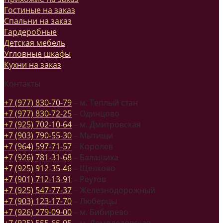
Гостиные на заказ
Спальни на заказ
Гардеробные
Детская мебель
Угловные шкафы
Кухни на заказ
Контакты
+7 (977) 830-70-79
– м. Теплый стан
+7 (977) 830-72-25
– Одинцово
+7 (925) 702-10-64
– м. Дмитровская
+7 (903) 790-55-30
– Мытищи
+7 (964) 597-71-57
– Королев
+7 (926) 781-31-68
– Балашиха
+7 (925) 912-35-46
– Щелково
+7 (901) 712-13-91
– Реутов
+7 (925) 547-77-37
– Железнодорожный
+7 (903) 123-17-70
– Люберцы
+7 (926) 279-09-00
– м. Бибирево
+7 (925) 555-65-05
– м. Домодедовская