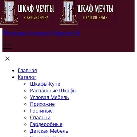
Whatsapp
Untapped
Telegram
Vk
Главная
Каталог
Шкафы-Купе
Распашные Шкафы
Угловая Мебель
Прихожие
Гостиные
Спальни
Гардеробные
Детская Мебель