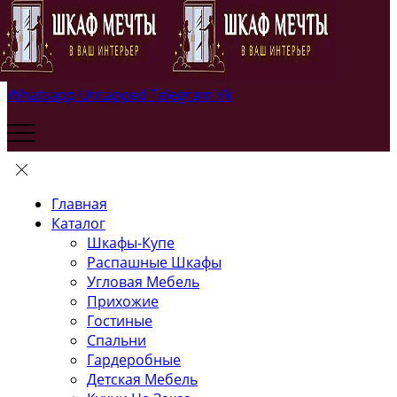
Whatsapp
Untapped
Telegram
Vk
Главная
Каталог
Шкафы-Купе
Распашные Шкафы
Угловая Мебель
Прихожие
Гостиные
Спальни
Гардеробные
Детская Мебель