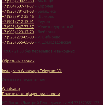
+7 (903) 790-55-30
– Мытищи
+7 (964) 597-71-57
– Королев
+7 (926) 781-31-68
– Балашиха
+7 (925) 912-35-46
– Щелково
+7 (901) 712-13-91
– Реутов
+7 (925) 547-77-37
– Железнодорожный
+7 (903) 123-17-70
– Люберцы
+7 (926) 279-09-00
– м. Бибирево
+7 (925) 555-65-05
– м. Домодедовская
10:00 - 21:00 без перерывов и выходных
Обратный звонок
Instagram
Whatsapp
Telegram
Vk
Отзывы и предложения:
Whatsapp
Политика конфиденциальности
ИП Яньков Дмитрий Геннадьевич ИНН 771870831123