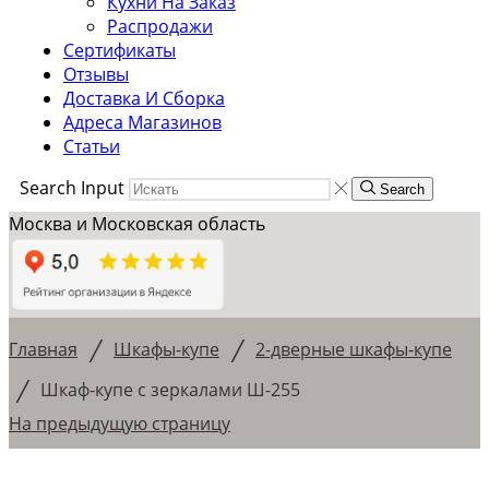
Кухни На Заказ
Распродажи
Сертификаты
Отзывы
Доставка И Сборка
Адреса Магазинов
Статьи
Search Input
Search
Москва и Московская область
/
/
Главная
Шкафы-купе
2-дверные шкафы-купе
/
Шкаф-купе с зеркалами Ш-255
На предыдущую страницу