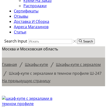
Кухни На Заказ
Распродажи
Сертификаты
Отзывы
Доставка И Сборка
Адреса Магазинов
Статьи
Search Input
Search
Москва и Московская область
/
/
Главная
Шкафы-купе
Шкафы-купе с зеркалом
/
Шкаф-купе с зеркалами в темном профиле Ш-247
На предыдущую страницу