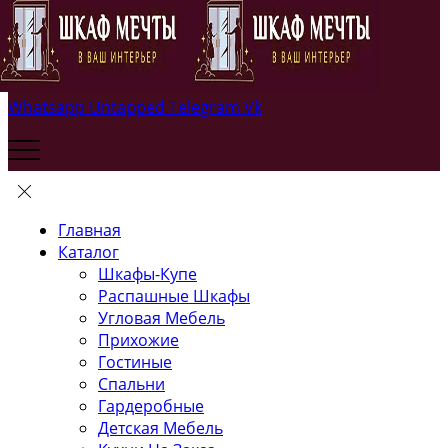
Whatsapp
Untapped
Telegram
Vk
Главная
Каталог
Шкафы-Купе
Распашные Шкафы
Угловая Мебель
Прихожие
Гостиные
Спальни
Гардеробные
Детская Мебель