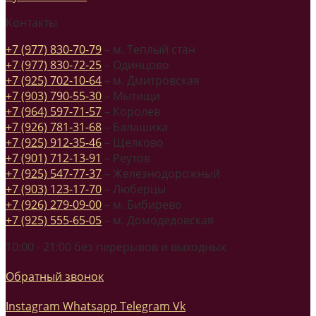
Контакты
+7 (977) 830-70-79
– м. Теплый стан
+7 (977) 830-72-25
– Одинцово
+7 (925) 702-10-64
– м. Дмитровская
+7 (903) 790-55-30
– Мытищи
+7 (964) 597-71-57
– Королев
+7 (926) 781-31-68
– Балашиха
+7 (925) 912-35-46
– Щелково
+7 (901) 712-13-91
– Реутов
+7 (925) 547-77-37
– Железнодорожный
+7 (903) 123-17-70
– Люберцы
+7 (926) 279-09-00
– м. Бибирево
+7 (925) 555-65-05
– м. Домодедовская
10:00 - 21:00 без перерывов и выходных
Обратный звонок
Instagram
Whatsapp
Telegram
Vk