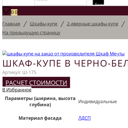
Search
0
0
/
/
/
Главная
Шкафы-купе
2-дверные шкафы-купе
На предыдущую страницу
ШКАФ-КУПЕ В ЧЕРНО-БЕ
Артикул:
Ш-175
РАСЧЕТ СТОИМОСТИ
В Избранное
Параметры (ширина, высота
Индивидуальные
глубина)
Материал фасада
ЛДСП