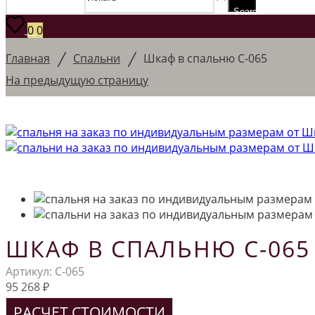
Search
0
0
/
/
Главная
Спальни
Шкаф в спальню С-065
На предыдущую страницу
ШКАФ В СПАЛЬНЮ С-065
Артикул:
С-065
95 268
₽
РАСЧЕТ СТОИМОСТИ