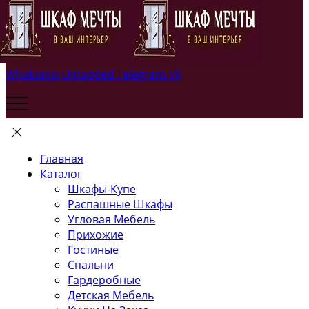
Whatsapp
Untapped
Telegram
Vk
Главная
Каталог
Шкафы-Купе
Распашные Шкафы
Угловая Мебель
Прихожие
Гостиные
Спальни
Гардеробные
Детская Мебель