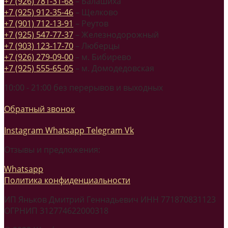
+7 (926) 781-31-68
– Балашиха
+7 (925) 912-35-46
– Щелково
+7 (901) 712-13-91
– Реутов
+7 (925) 547-77-37
– Железнодорожный
+7 (903) 123-17-70
– Люберцы
+7 (926) 279-09-00
– м. Бибирево
+7 (925) 555-65-05
– м. Домодедовская
10:00 - 21:00 без перерывов и выходных
Обратный звонок
Instagram
Whatsapp
Telegram
Vk
Отзывы и предложения:
Whatsapp
Политика конфиденциальности
ИП Яньков Дмитрий Геннадьевич ИНН 771870831123
ОГРНИП 312774622000318