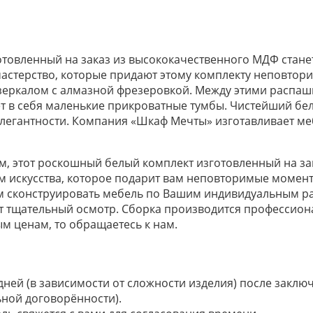
отовленный на заказ из высококачественного МДФ ста
астерство, которые придают этому комплекту неповтор
еркалом с алмазной фрезеровкой. Между этими распа
 в себя маленькие прикроватные тумбы. Чистейший белы
легантности. Компания «Шкаф Мечты» изготавливает меб
, этот роскошный белый комплект изготовленный на за
 искусства, которое подарит вам неповторимые момент
 сконструировать мебель по Вашим индивидуальным р
т тщательный осмотр. Сборка производится профессиона
м ценам, то обращаетесь к нам.
 дней (в зависимости от сложности изделия) после закл
ьной договорённости).