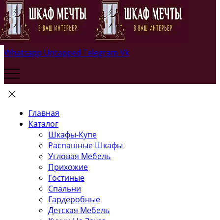
Whatsapp
Untapped
Telegram
Vk
Главная
Каталог
Шкафы-Купе
Распашные Шкафы
Угловая Мебель
Прихожие
Гостиные
Спальни
Гардеробные
Детская Мебель