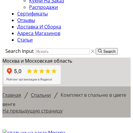
Кухни На Заказ
Распродажи
Сертификаты
Отзывы
Доставка И Сборка
Адреса Магазинов
Статьи
Search Input
Search
Москва и Московская область
/
/
Главная
Спальни
Комплект в спальню в цвете
венге
На предыдущую страницу