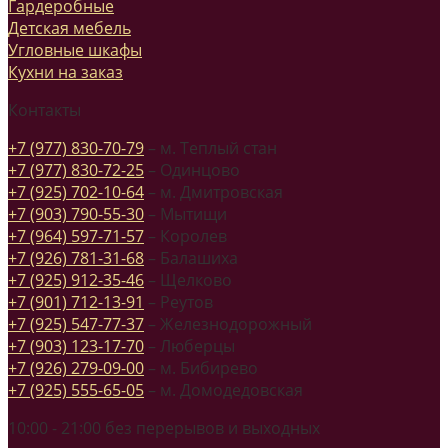
Гардеробные
Детская мебель
Угловные шкафы
Кухни на заказ
Контакты
+7 (977) 830-70-79
– м. Теплый стан
+7 (977) 830-72-25
– Одинцово
+7 (925) 702-10-64
– м. Дмитровская
+7 (903) 790-55-30
– Мытищи
+7 (964) 597-71-57
– Королев
+7 (926) 781-31-68
– Балашиха
+7 (925) 912-35-46
– Щелково
+7 (901) 712-13-91
– Реутов
+7 (925) 547-77-37
– Железнодорожный
+7 (903) 123-17-70
– Люберцы
+7 (926) 279-09-00
– м. Бибирево
+7 (925) 555-65-05
– м. Домодедовская
10:00 - 21:00 без перерывов и выходных