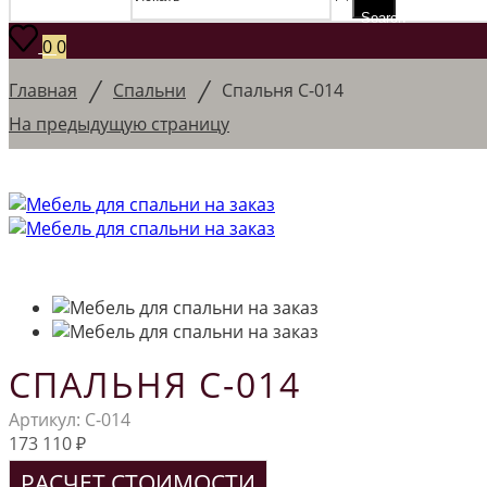
Search
0
0
/
/
Главная
Спальни
Спальня С-014
На предыдущую страницу
СПАЛЬНЯ С-014
Артикул:
С-014
173 110
₽
РАСЧЕТ СТОИМОСТИ