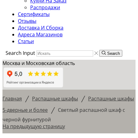
Кухни На Заказ
Распродажи
Сертификаты
Отзывы
Доставка И Сборка
Адреса Магазинов
Статьи
Search Input
Search
Москва и Московская область
/
/
Главная
Распашные шкафы
Распашные шкафы
/
5-дверные и более
Светлый распашной шкаф с
черной фурнитурой
На предыдущую страницу