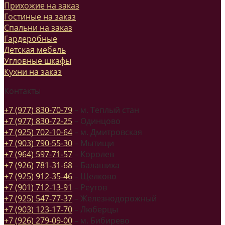
Прихожие на заказ
Гостиные на заказ
Спальни на заказ
Гардеробные
Детская мебель
Угловные шкафы
Кухни на заказ
Контакты
+7 (977) 830-70-79
– м. Теплый стан
+7 (977) 830-72-25
– Одинцово
+7 (925) 702-10-64
– м. Дмитровская
+7 (903) 790-55-30
– Мытищи
+7 (964) 597-71-57
– Королев
+7 (926) 781-31-68
– Балашиха
+7 (925) 912-35-46
– Щелково
+7 (901) 712-13-91
– Реутов
+7 (925) 547-77-37
– Железнодорожный
+7 (903) 123-17-70
– Люберцы
+7 (926) 279-09-00
– м. Бибирево