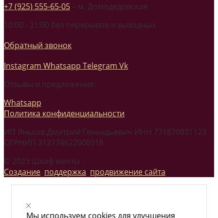
+7 (925) 555-65-05
– м. Домодедовская
10:00 - 21:00 без перерывов и выходных
Обратный звонок
Instagram
Whatsapp
Telegram
Vk
Отзывы и предложения:
Whatsapp
Политика конфиденциальности
ИП Яньков Дмитрий Геннадьевич ИНН 771870831123
ОГРНИП 312774622000318
© 2023 Шкаф мечты
Создание
,
поддержка
,
продвижение сайта
Мы используем cookies для улучшения