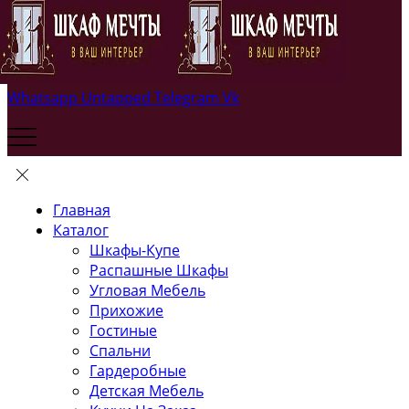
Whatsapp
Untapped
Telegram
Vk
Главная
Каталог
Шкафы-Купе
Распашные Шкафы
Угловая Мебель
Прихожие
Гостиные
Спальни
Гардеробные
Детская Мебель