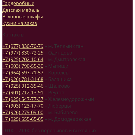
Гардеробные
Детская мебель
Угловные шкафы
Кухни на заказ
Контакты
+7 (977) 830-70-79
– м. Теплый стан
+7 (977) 830-72-25
– Одинцово
+7 (925) 702-10-64
– м. Дмитровская
+7 (903) 790-55-30
– Мытищи
+7 (964) 597-71-57
– Королев
+7 (926) 781-31-68
– Балашиха
+7 (925) 912-35-46
– Щелково
+7 (901) 712-13-91
– Реутов
+7 (925) 547-77-37
– Железнодорожный
+7 (903) 123-17-70
– Люберцы
+7 (926) 279-09-00
– м. Бибирево
+7 (925) 555-65-05
– м. Домодедовская
10:00 - 21:00 без перерывов и выходных