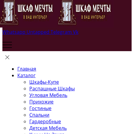
Whatsapp
Untapped
Telegram
Vk
Главная
Каталог
Шкафы-Купе
Распашные Шкафы
Угловая Мебель
Прихожие
Гостиные
Спальни
Гардеробные
Детская Мебель