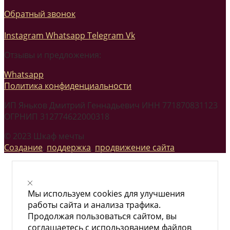
Обратный звонок
Instagram
Whatsapp
Telegram
Vk
Отзывы и предложения:
Whatsapp
Политика конфиденциальности
ИП Яньков Дмитрий Геннадьевич ИНН 771870831123
ОГРНИП 312774622000318
© 2023 Шкаф мечты
Создание
,
поддержка
,
продвижение сайта
Мы используем cookies для улучшения
работы сайта и анализа трафика.
Продолжая пользоваться сайтом, вы
соглашаетесь с использованием файлов