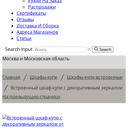
Кухни На Заказ
Распродажи
Сертификаты
Отзывы
Доставка И Сборка
Адреса Магазинов
Статьи
Search Input
Search
Москва и Московская область
/
/
Главная
Шкафы-купе
Шкафы-купе встроенные
/
Встроенный шкаф-купе с декоративным зеркалом
На предыдущую страницу