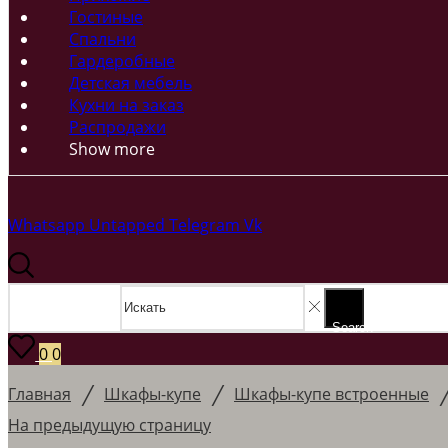
Гостиные
Спальни
Гардеробные
Детская мебель
Кухни на заказ
Распродажи
Show more
Whatsapp
Untapped
Telegram
Vk
Search input
Search
0
0
/
/
Главная
Шкафы-купе
Шкафы-купе встроенные
На предыдущую страницу