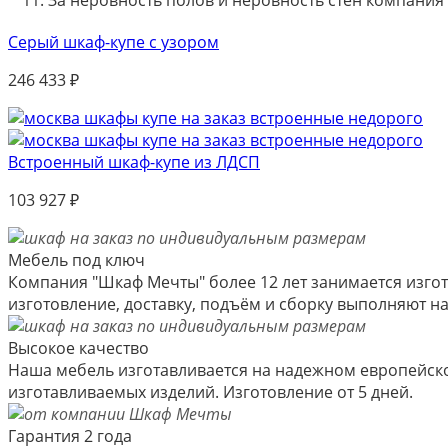
За неровность полов и неровность стен компания
Серый шкаф-купе с узором
246 433
₽
Встроенный шкаф-купе из ЛДСП
103 927
₽
Мебель под ключ
Компания "Шкаф Мечты" более 12 лет занимается изгот
изготовление, доставку, подъём и сборку выполняют 
Высокое качество
Наша мебель изготавливается на надежном европейско
изготавливаемых изделий. Изготовление от 5 дней.
Гарантия 2 года