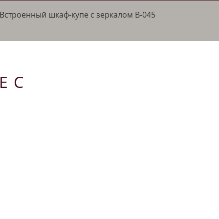
Встроенный шкаф-купе с зеркалом В-045
Е С