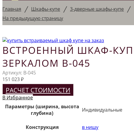
/
/
/
Главная
Шкафы-купе
3-дверные шкафы-купе
На предыдущую страницу
ВСТРОЕННЫЙ ШКАФ-КУП
ЗЕРКАЛОМ В-045
Артикул:
В-045
151 023
₽
РАСЧЕТ СТОИМОСТИ
В Избранное
Параметры (ширина, высота
Индивидуальные
глубина)
Конструкция
в нишу