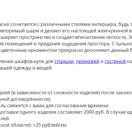
но сочетается с различными стилями интерьера, будь т
овторимый шарм и делают его настоящей жемчужиной 
ширяет пространство и создает впечатление легкости. З
я помещения и придания ощущения простора. С тыльной
 с цветочным орнаментом прекрасно дополняют данный 
лении шкафов-купе для
спальни
,
прихожей
и
гостиной
на
 вашей одежды и вещей.
 дней (в зависимости от сложности изделия) после закл
ьной договорённости).
ель свяжется с вами для согласования времени.
доставки одного изделия составляет 2000 руб. В случае
лей.
кой области): +25 рублей/км.