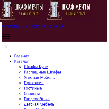
Whatsapp
Untapped
Telegram
Vk
Главная
Каталог
Шкафы-Купе
Распашные Шкафы
Угловая Мебель
Прихожие
Гостиные
Спальни
Гардеробные
Детская Мебель