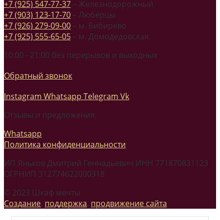
+7 (925) 547-77-37
– Железнодорожный
+7 (903) 123-17-70
– Люберцы
+7 (926) 279-09-00
– м. Бибирево
+7 (925) 555-65-05
– м. Домодедовская
10:00 - 21:00 без перерывов и выходных
Обратный звонок
Instagram
Whatsapp
Telegram
Vk
Отзывы и предложения:
Whatsapp
Политика конфиденциальности
ИП Яньков Дмитрий Геннадьевич ИНН 771870831123
ОГРНИП 312774622000318
© 2023 Шкаф мечты
Создание
,
поддержка
,
продвижение сайта