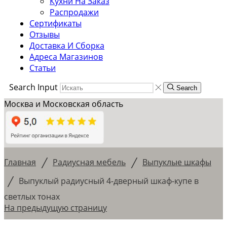
Кухни На Заказ
Распродажи
Сертификаты
Отзывы
Доставка И Сборка
Адреса Магазинов
Статьи
Search Input
Search
Москва и Московская область
/
/
Главная
Радиусная мебель
Выпуклые шкафы
/
Выпуклый радиусный 4-дверный шкаф-купе в
светлых тонах
На предыдущую страницу