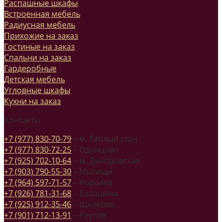
Распашные шкафы
Встроенная мебель
Радиусная мебель
Прихожие на заказ
Гостиные на заказ
Спальни на заказ
Гардеробные
Детская мебель
Угловные шкафы
Кухни на заказ
Контакты
+7 (977) 830-70-79
– м. Теплый стан
+7 (977) 830-72-25
– Одинцово
+7 (925) 702-10-64
– м. Дмитровская
+7 (903) 790-55-30
– Мытищи
+7 (964) 597-71-57
– Королев
+7 (926) 781-31-68
– Балашиха
+7 (925) 912-35-46
– Щелково
+7 (901) 712-13-91
– Реутов