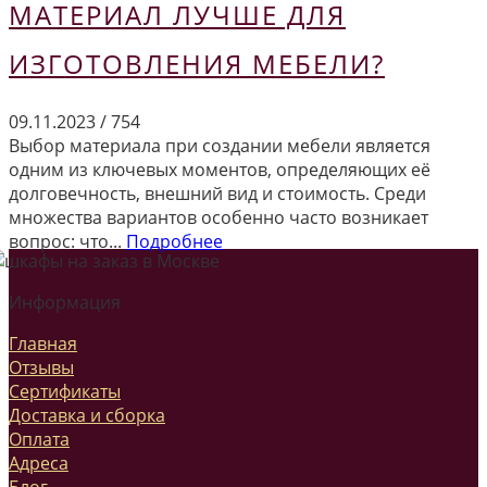
МАТЕРИАЛ ЛУЧШЕ ДЛЯ
ИЗГОТОВЛЕНИЯ МЕБЕЛИ?
09.11.2023
/
754
Выбор материала при создании мебели является
одним из ключевых моментов, определяющих её
долговечность, внешний вид и стоимость. Среди
множества вариантов особенно часто возникает
вопрос: что...
Подробнее
Информация
Главная
Отзывы
Сертификаты
Доставка и сборка
Оплата
Адреса
Блог