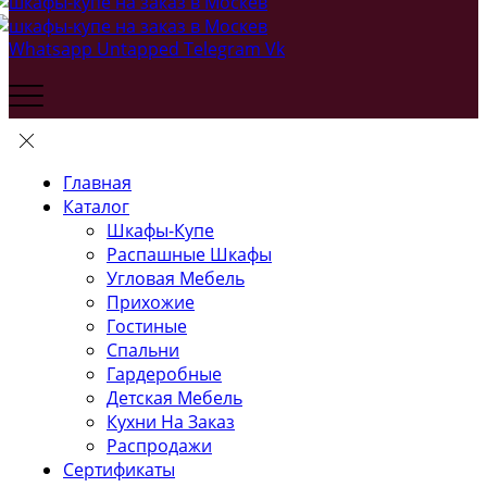
Whatsapp
Untapped
Telegram
Vk
Главная
Каталог
Шкафы-Купе
Распашные Шкафы
Угловая Мебель
Прихожие
Гостиные
Спальни
Гардеробные
Детская Мебель
Кухни На Заказ
Распродажи
Сертификаты