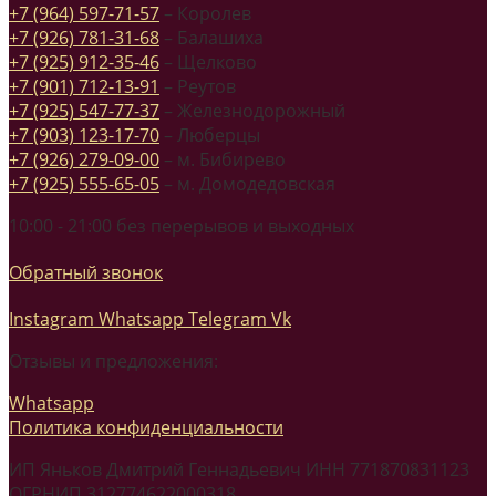
+7 (964) 597-71-57
– Королев
+7 (926) 781-31-68
– Балашиха
+7 (925) 912-35-46
– Щелково
+7 (901) 712-13-91
– Реутов
+7 (925) 547-77-37
– Железнодорожный
+7 (903) 123-17-70
– Люберцы
+7 (926) 279-09-00
– м. Бибирево
+7 (925) 555-65-05
– м. Домодедовская
10:00 - 21:00 без перерывов и выходных
Обратный звонок
Instagram
Whatsapp
Telegram
Vk
Отзывы и предложения:
Whatsapp
Политика конфиденциальности
ИП Яньков Дмитрий Геннадьевич ИНН 771870831123
ОГРНИП 312774622000318