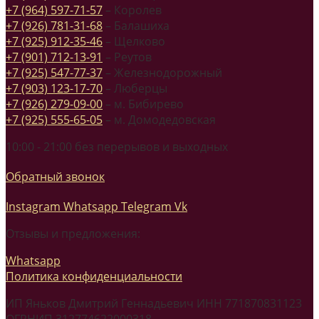
+7 (964) 597-71-57
– Королев
+7 (926) 781-31-68
– Балашиха
+7 (925) 912-35-46
– Щелково
+7 (901) 712-13-91
– Реутов
+7 (925) 547-77-37
– Железнодорожный
+7 (903) 123-17-70
– Люберцы
+7 (926) 279-09-00
– м. Бибирево
+7 (925) 555-65-05
– м. Домодедовская
10:00 - 21:00 без перерывов и выходных
Обратный звонок
Instagram
Whatsapp
Telegram
Vk
Отзывы и предложения:
Whatsapp
Политика конфиденциальности
ИП Яньков Дмитрий Геннадьевич ИНН 771870831123
ОГРНИП 312774622000318