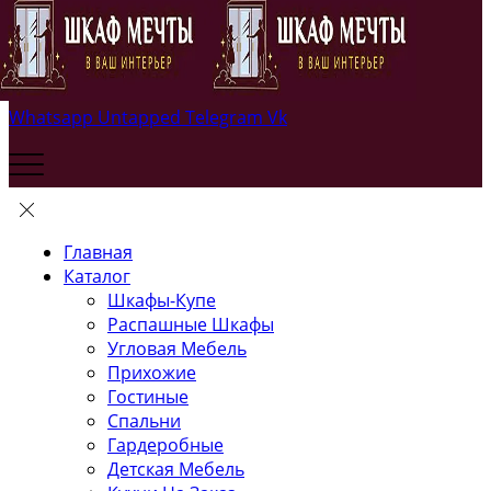
Whatsapp
Untapped
Telegram
Vk
Главная
Каталог
Шкафы-Купе
Распашные Шкафы
Угловая Мебель
Прихожие
Гостиные
Спальни
Гардеробные
Детская Мебель