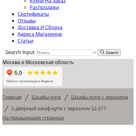
Кухни На Заказ
Распродажи
Сертификаты
Отзывы
Доставка И Сборка
Адреса Магазинов
Статьи
Search Input
Search
Москва и Московская область
/
/
Главная
Шкафы-купе
Шкафы-купе с зеркалом
/
2-дверный шкаф-купе с зеркалом Ш-217
На предыдущую страницу