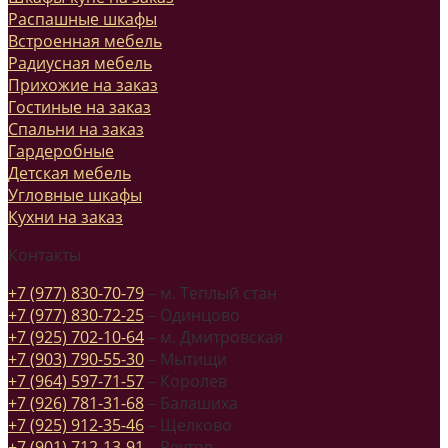
Распашные шкафы
Встроенная мебель
Радиусная мебель
Прихожие на заказ
Гостиные на заказ
Спальни на заказ
Гардеробные
Детская мебель
Угловные шкафы
Кухни на заказ
Контакты
+7 (977) 830-70-79
– м. Теплый стан
+7 (977) 830-72-25
– Одинцово
+7 (925) 702-10-64
– м. Дмитровская
+7 (903) 790-55-30
– Мытищи
+7 (964) 597-71-57
– Королев
+7 (926) 781-31-68
– Балашиха
+7 (925) 912-35-46
– Щелково
+7 (901) 712-13-91
– Реутов