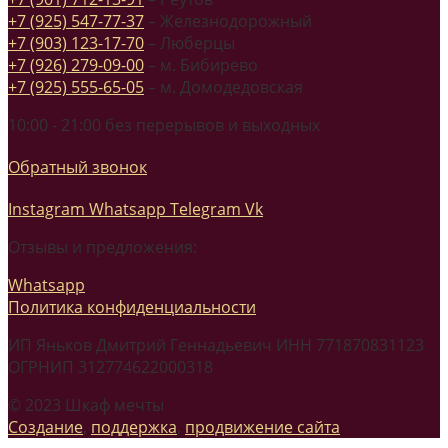
+7 (925) 547-77-37
– Железнодорожный
+7 (903) 123-17-70
– Люберцы
+7 (926) 279-09-00
– м. Бибирево
+7 (925) 555-65-05
– м. Домодедовская
10:00 - 21:00 без перерывов и выходных
Обратный звонок
Instagram
Whatsapp
Telegram
Vk
Отзывы и предложения:
Whatsapp
Политика конфиденциальности
ИП Яньков Дмитрий Геннадьевич ИНН 771870831123
ОГРНИП 312774622000318
© 2023 Шкаф мечты
Создание
,
поддержка
,
продвижение сайта