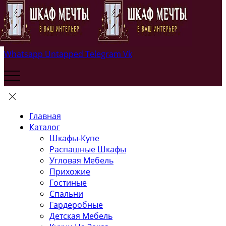
Whatsapp
Untapped
Telegram
Vk
Главная
Каталог
Шкафы-Купе
Распашные Шкафы
Угловая Мебель
Прихожие
Гостиные
Спальни
Гардеробные
Детская Мебель