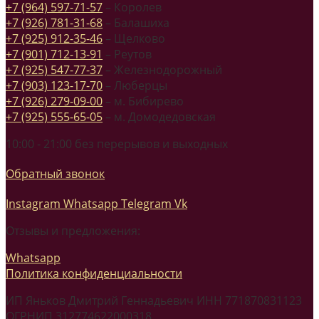
+7 (964) 597-71-57
– Королев
+7 (926) 781-31-68
– Балашиха
+7 (925) 912-35-46
– Щелково
+7 (901) 712-13-91
– Реутов
+7 (925) 547-77-37
– Железнодорожный
+7 (903) 123-17-70
– Люберцы
+7 (926) 279-09-00
– м. Бибирево
+7 (925) 555-65-05
– м. Домодедовская
10:00 - 21:00 без перерывов и выходных
Обратный звонок
Instagram
Whatsapp
Telegram
Vk
Отзывы и предложения:
Whatsapp
Политика конфиденциальности
ИП Яньков Дмитрий Геннадьевич ИНН 771870831123
ОГРНИП 312774622000318