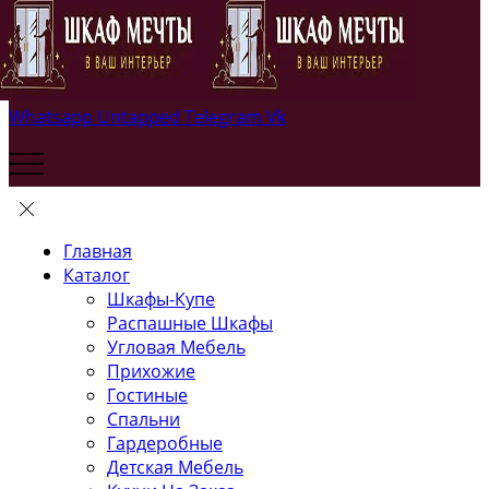
Whatsapp
Untapped
Telegram
Vk
Главная
Каталог
Шкафы-Купе
Распашные Шкафы
Угловая Мебель
Прихожие
Гостиные
Спальни
Гардеробные
Детская Мебель