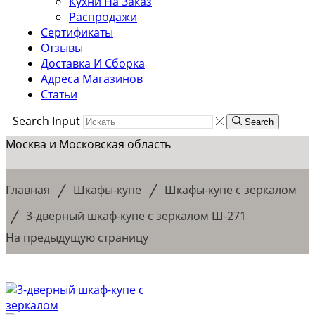
Кухни На Заказ
Распродажи
Сертификаты
Отзывы
Доставка И Сборка
Адреса Магазинов
Статьи
Search Input
Search
Москва и Московская область
/
/
Главная
Шкафы-купе
Шкафы-купе с зеркалом
/
3-дверный шкаф-купе с зеркалом Ш-271
На предыдущую страницу