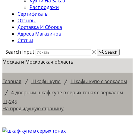
Кухни На Заказ
Распродажи
Сертификаты
Отзывы
Доставка И Сборка
Адреса Магазинов
Статьи
Search Input
Search
Москва и Московская область
/
/
Главная
Шкафы-купе
Шкафы-купе с зеркалом
/
4-дверный шкаф-купе в серых тонах с зеркалом
Ш-245
На предыдущую страницу