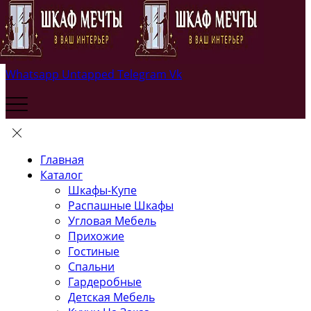
Whatsapp
Untapped
Telegram
Vk
Главная
Каталог
Шкафы-Купе
Распашные Шкафы
Угловая Мебель
Прихожие
Гостиные
Спальни
Гардеробные
Детская Мебель