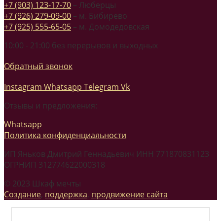
+7 (903) 123-17-70
– Люберцы
+7 (926) 279-09-00
– м. Бибирево
+7 (925) 555-65-05
– м. Домодедовская
10:00 - 21:00 без перерывов и выходных
Обратный звонок
Instagram
Whatsapp
Telegram
Vk
Отзывы и предложения:
Whatsapp
Политика конфиденциальности
ИП Яньков Дмитрий Геннадьевич ИНН 771870831123
ОГРНИП 312774622000318
© 2023 Шкаф мечты
Создание
,
поддержка
,
продвижение сайта