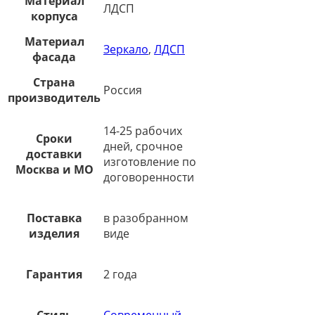
Материал
ЛДСП
корпуса
Материал
Зеркало
,
ЛДСП
фасада
Страна
Россия
производитель
14-25 рабочих
Сроки
дней, срочное
доставки
изготовление по
Москва и МО
договоренности
Поставка
в разобранном
изделия
виде
Гарантия
2 года