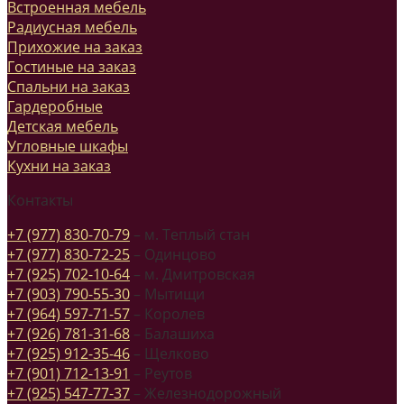
Встроенная мебель
Радиусная мебель
Прихожие на заказ
Гостиные на заказ
Спальни на заказ
Гардеробные
Детская мебель
Угловные шкафы
Кухни на заказ
Контакты
+7 (977) 830-70-79
– м. Теплый стан
+7 (977) 830-72-25
– Одинцово
+7 (925) 702-10-64
– м. Дмитровская
+7 (903) 790-55-30
– Мытищи
+7 (964) 597-71-57
– Королев
+7 (926) 781-31-68
– Балашиха
+7 (925) 912-35-46
– Щелково
+7 (901) 712-13-91
– Реутов
+7 (925) 547-77-37
– Железнодорожный