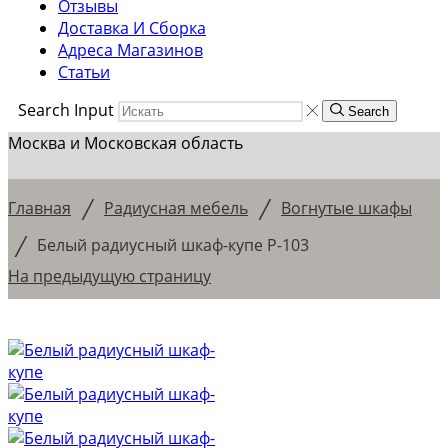
Отзывы
Доставка И Сборка
Адреса Магазинов
Статьи
Search Input
Search
Москва и Московская область
/
/
Главная
Радиусная мебель
Вогнутые шкафы
/
Белый радиусный шкаф-купе Р-103
На предыдущую страницу