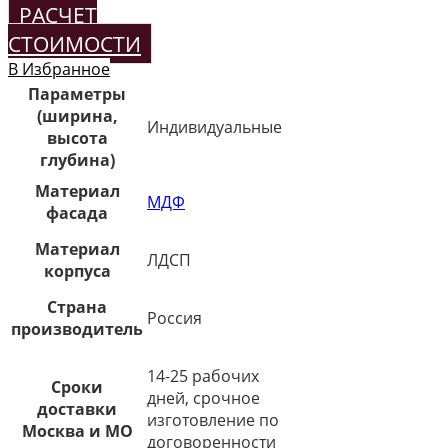
РАСЧЕТ
СТОИМОСТИ
В Избранное
Параметры
(ширина,
Индивидуальные
высота
глубина)
Материал
МДФ
фасада
Материал
ЛДСП
корпуса
Страна
Россия
производитель
14-25 рабочих
Сроки
дней, срочное
доставки
изготовление по
Москва и МО
договоренности