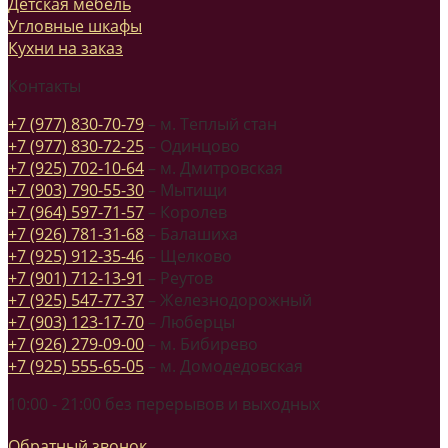
Детская мебель
Угловные шкафы
Кухни на заказ
Контакты
+7 (977) 830-70-79
– м. Теплый стан
+7 (977) 830-72-25
– Одинцово
+7 (925) 702-10-64
– м. Дмитровская
+7 (903) 790-55-30
– Мытищи
+7 (964) 597-71-57
– Королев
+7 (926) 781-31-68
– Балашиха
+7 (925) 912-35-46
– Щелково
+7 (901) 712-13-91
– Реутов
+7 (925) 547-77-37
– Железнодорожный
+7 (903) 123-17-70
– Люберцы
+7 (926) 279-09-00
– м. Бибирево
+7 (925) 555-65-05
– м. Домодедовская
10:00 - 21:00 без перерывов и выходных
Обратный звонок