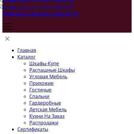
Whatsapp
Untapped
Telegram
Vk
Главная
Каталог
Шкафы-Купе
Распашные Шкафы
Угловая Мебель
Прихожие
Гостиные
Спальни
Гардеробные
Детская Мебель
Кухни На Заказ
Распродажи
Сертификаты