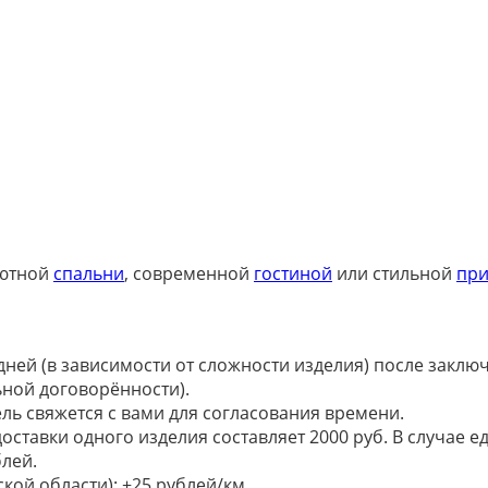
уютной
спальни
, современной
гостиной
или стильной
пр
 дней (в зависимости от сложности изделия) после закл
ьной договорённости).
ель свяжется с вами для согласования времени.
доставки одного изделия составляет 2000 руб. В случае
лей.
кой области): +25 рублей/км.