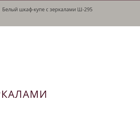
/
Белый шкаф-купе с зеркалами Ш-295
РКАЛАМИ