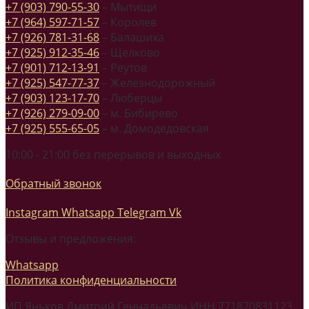
+7 (903) 790-55-30
– Мытищи
+7 (964) 597-71-57
– Королев
+7 (926) 781-31-68
– Балашиха
+7 (925) 912-35-46
– Щелково
+7 (901) 712-13-91
– Реутов
+7 (925) 547-77-37
– Железнодорожный
+7 (903) 123-17-70
– Люберцы
+7 (926) 279-09-00
– м. Бибирево
+7 (925) 555-65-05
– м. Домодедовская
10:00 - 21:00 без перерывов и выходных
Обратный звонок
Instagram
Whatsapp
Telegram
Vk
Отзывы и предложения:
Whatsapp
Политика конфиденциальности
ИП Яньков Дмитрий Геннадьевич ИНН 771870831123