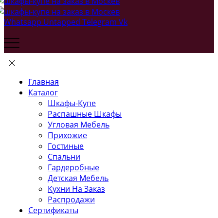
Whatsapp
Untapped
Telegram
Vk
Главная
Каталог
Шкафы-Купе
Распашные Шкафы
Угловая Мебель
Прихожие
Гостиные
Спальни
Гардеробные
Детская Мебель
Кухни На Заказ
Распродажи
Сертификаты