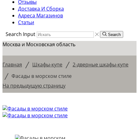
Отзывы
Доставка И Сборка
Адреса Магазинов
Статьи
Search Input
Search
Москва и Московская область
/
/
Главная
Шкафы-купе
2-дверные шкафы-купе
/
Фасады в морском стиле
На предыдущую страницу