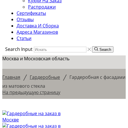
Кухни На Заказ
Распродажи
Сертификаты
Отзывы
Доставка И Сборка
Адреса Магазинов
Статьи
Search Input
Search
Москва и Московская область
/
/
Главная
Гардеробные
Гардеробная с фасадами
из матового стекла
На предыдущую страницу