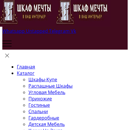
Whatsapp
Untapped
Telegram
Vk
Главная
Каталог
Шкафы-Купе
Распашные Шкафы
Угловая Мебель
Прихожие
Гостиные
Спальни
Гардеробные
Детская Мебель