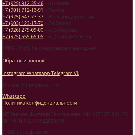
+7 (925) 912-35-46
– Щелково
+7 (901) 712-13-91
– Реутов
+7 (925) 547-77-37
– Железнодорожный
+7 (903) 123-17-70
– Люберцы
+7 (926) 279-09-00
– м. Бибирево
+7 (925) 555-65-05
– м. Домодедовская
10:00 - 21:00 без перерывов и выходных
Обратный звонок
Instagram
Whatsapp
Telegram
Vk
Отзывы и предложения:
Whatsapp
Политика конфиденциальности
ИП Яньков Дмитрий Геннадьевич ИНН 771870831123
ОГРНИП 312774622000318
© 2023 Шкаф мечты