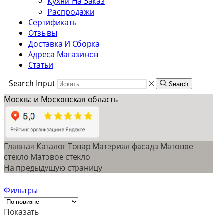
Кухни На Заказ
Распродажи
Сертификаты
Отзывы
Доставка И Сборка
Адреса Магазинов
Статьи
Search Input
Search
Москва и Московская область
Главная
Каталог
Товар Материал фасада
Матовое
стекло
Матовое стекло
На предыдущую страницу
Фильтры
Показать