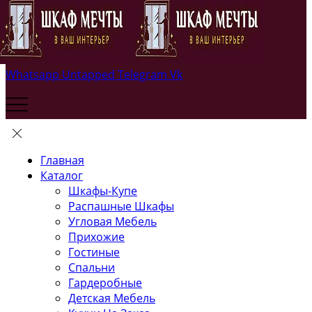
Whatsapp
Untapped
Telegram
Vk
Главная
Каталог
Шкафы-Купе
Распашные Шкафы
Угловая Мебель
Прихожие
Гостиные
Спальни
Гардеробные
Детская Мебель