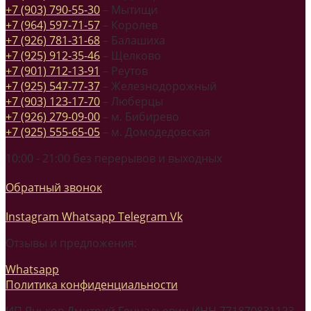
+7 (903) 790-55-30
– Мытищи
+7 (964) 597-71-57
– Королев
+7 (926) 781-31-68
– Балашиха
+7 (925) 912-35-46
– Щелково
+7 (901) 712-13-91
– Реутов
+7 (925) 547-77-37
– Железнодорожный
+7 (903) 123-17-70
– Люберцы
+7 (926) 279-09-00
– м. Бибирево
+7 (925) 555-65-05
– м. Домодедовская
10:00 - 21:00 без перерывов и выходных
Обратный звонок
Instagram
Whatsapp
Telegram
Vk
Отзывы и предложения:
Whatsapp
Политика конфиденциальности
ИП Яньков Дмитрий Геннадьевич ИНН 771870831123