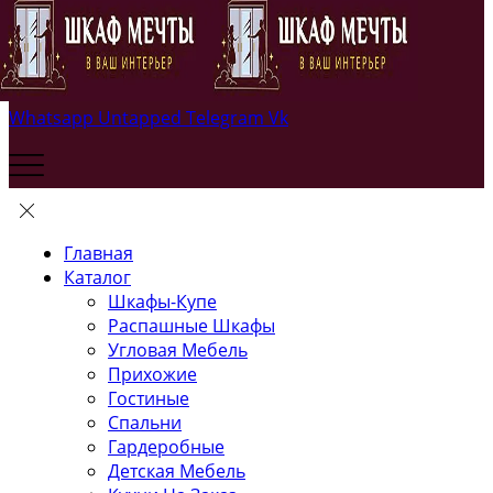
Whatsapp
Untapped
Telegram
Vk
Главная
Каталог
Шкафы-Купе
Распашные Шкафы
Угловая Мебель
Прихожие
Гостиные
Спальни
Гардеробные
Детская Мебель