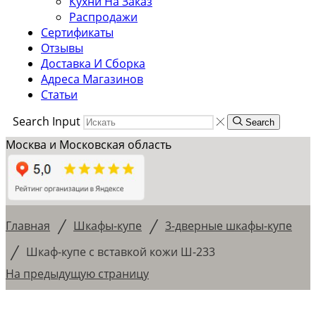
Кухни На Заказ
Распродажи
Сертификаты
Отзывы
Доставка И Сборка
Адреса Магазинов
Статьи
Search Input
Search
Москва и Московская область
/
/
Главная
Шкафы-купе
3-дверные шкафы-купе
/
Шкаф-купе с вставкой кожи Ш-233
На предыдущую страницу