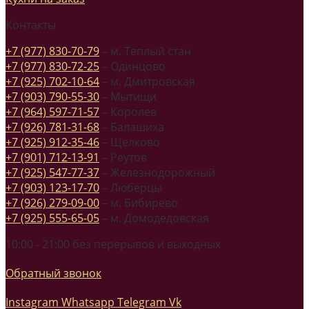
Контакты
+7 (977) 830-70-79
– м. Теплый стан
+7 (977) 830-72-25
– Одинцово
+7 (925) 702-10-64
– м. Дмитровская
+7 (903) 790-55-30
– Мытищи
+7 (964) 597-71-57
– Королев
+7 (926) 781-31-68
– Балашиха
+7 (925) 912-35-46
– Щелково
+7 (901) 712-13-91
– Реутов
+7 (925) 547-77-37
– Железнодорожный
+7 (903) 123-17-70
– Люберцы
+7 (926) 279-09-00
– м. Бибирево
+7 (925) 555-65-05
– м. Домодедовская
10:00 - 21:00 без перерывов и выходных
Обратный звонок
Instagram
Whatsapp
Telegram
Vk