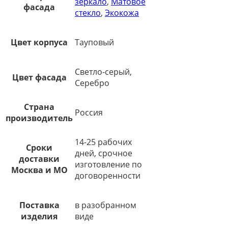
зеркало
,
Матовое
фасада
стекло
,
Экокожа
Цвет корпуса
Тауповый
Светло-серый,
Цвет фасада
Серебро
Страна
Россия
производитель
14-25 рабочих
Сроки
дней, срочное
доставки
изготовление по
Москва и МО
договоренности
Поставка
в разобранном
изделия
виде