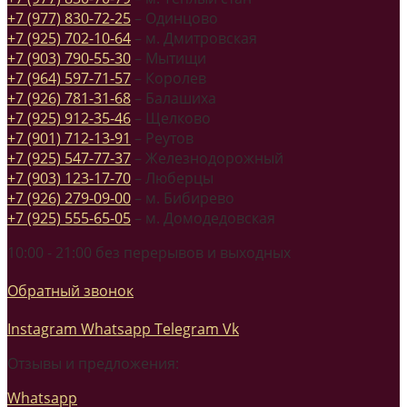
+7 (977) 830-72-25
– Одинцово
+7 (925) 702-10-64
– м. Дмитровская
+7 (903) 790-55-30
– Мытищи
+7 (964) 597-71-57
– Королев
+7 (926) 781-31-68
– Балашиха
+7 (925) 912-35-46
– Щелково
+7 (901) 712-13-91
– Реутов
+7 (925) 547-77-37
– Железнодорожный
+7 (903) 123-17-70
– Люберцы
+7 (926) 279-09-00
– м. Бибирево
+7 (925) 555-65-05
– м. Домодедовская
10:00 - 21:00 без перерывов и выходных
Обратный звонок
Instagram
Whatsapp
Telegram
Vk
Отзывы и предложения:
Whatsapp