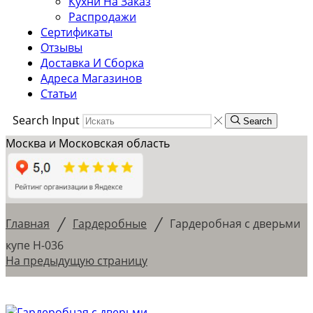
Кухни На Заказ
Распродажи
Сертификаты
Отзывы
Доставка И Сборка
Адреса Магазинов
Статьи
Search Input
Search
Москва и Московская область
/
/
Главная
Гардеробные
Гардеробная с дверьми
купе Н-036
На предыдущую страницу