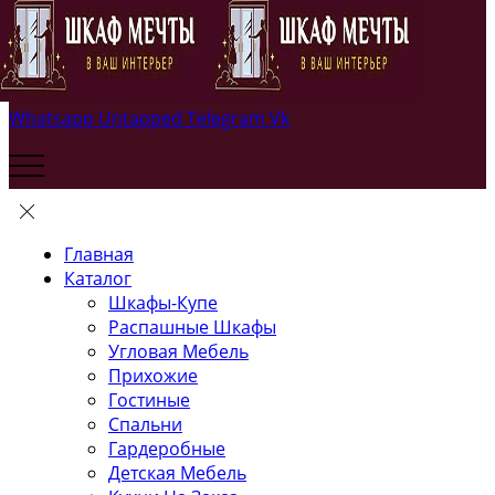
Whatsapp
Untapped
Telegram
Vk
Главная
Каталог
Шкафы-Купе
Распашные Шкафы
Угловая Мебель
Прихожие
Гостиные
Спальни
Гардеробные
Детская Мебель