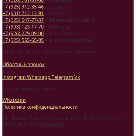
+7 (925) 912-35-46
– Щелково
+7 (901) 712-13-91
– Реутов
+7 (925) 547-77-37
– Железнодорожный
+7 (903) 123-17-70
– Люберцы
+7 (926) 279-09-00
– м. Бибирево
+7 (925) 555-65-05
– м. Домодедовская
10:00 - 21:00 без перерывов и выходных
Обратный звонок
Instagram
Whatsapp
Telegram
Vk
Отзывы и предложения:
Whatsapp
Политика конфиденциальности
ИП Яньков Дмитрий Геннадьевич ИНН 771870831123
ОГРНИП 312774622000318