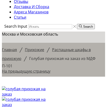
Отзывы
Доставка И Сборка
Адреса Магазинов
Статьи
Search Input
Search
Москва и Московская область
/
/
Главная
Прихожие
Распашные шкафы в
/
прихожую
Голубая прихожая на заказ из МДФ
П-101
На предыдущую страницу