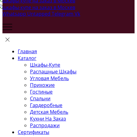
Whatsapp
Untapped
Telegram
Vk
Главная
Каталог
Шкафы-Купе
Распашные Шкафы
Угловая Мебель
Прихожие
Гостиные
Спальни
Гардеробные
Детская Мебель
Кухни На Заказ
Распродажи
Сертификаты